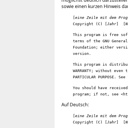
möglichst deutlich darzustellen
sowie einen kurzen Hinweis dar
[
eine Zeile mit dem Prog
Copyright (C) [
Jahr
] [
N
This program is free sof
terms of the GNU General
Foundation; either versi
version.
This program is distribu
WARRANTY; without even t
PARTICULAR PURPOSE. See 
You should have received
program; if not, see <ht
Auf Deutsch:
[
eine Zeile mit dem Prog
Copyright (C) [
Jahr
] [
N