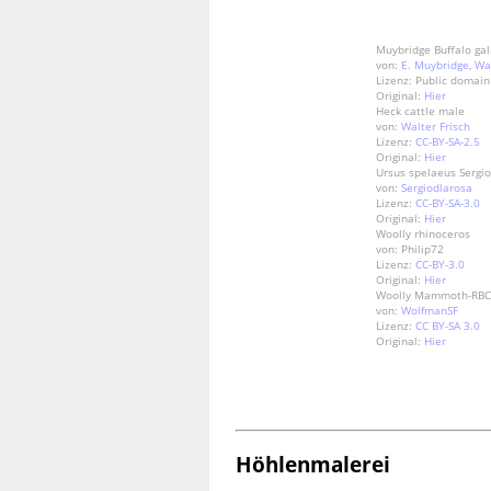
Muybridge Buffalo gal
von:
E. Muybridge, W
Lizenz: Public domain
Original:
Hier
Heck cattle male
von:
Walter Frisch
Lizenz:
CC-BY-SA-2.5
Original:
Hier
Ursus spelaeus Sergi
von:
Sergiodlarosa
Lizenz:
CC-BY-SA-3.0
Original:
Hier
Woolly rhinoceros
von: Philip72
Lizenz:
CC-BY-3.0
Original:
Hier
Woolly Mammoth-RBC
von:
WolfmanSF
Lizenz:
CC BY-SA 3.0
Original:
Hier
Höhlenmalerei