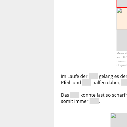
Mesa Ve
von: U.
Lizenz:
Origina
Im Laufe der
gelang es d
Pfeil- und
halfen dabei,
Das
konnte fast so scharf
somit immer
.