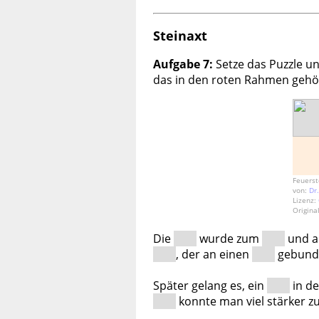
Steinaxt
Aufgabe 7:
Setze das Puzzle un
das in den roten Rahmen gehö
Feuerst
von:
Dr
Lizenz:
Origina
Die
wurde zum
und a
, der an einen
gebund
Später gelang es, ein
in d
konnte man viel stärker z