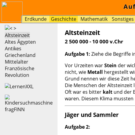
Au
Erdkunde
Geschichte
Mathematik
Sonstiges
Altsteinzeit
Altsteinzeit
2 500 000 - 10 000 v.Chr
Altes Ägypten
Antikes
Aufgabe 1:
Ziehe die Begriffe i
Griechenland
Mittelalter
Vor Urzeiten war
Stein
der wic
Französische
nicht, wie
Metall
hergestellt w
Revolution
Grund nennen wir diese Zeit 
Die Menschen der Altsteinzeit
Oft war es bitter
kalt
und der B
waren. Diesem Klima mussten 
Jäger und Sammler
Aufgabe 2: