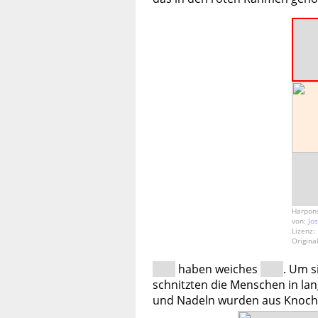
Harpon
von:
Jo
Lizenz:
Origina
haben weiches
. Um s
schnitzten die Menschen in la
und Nadeln wurden aus Knoche