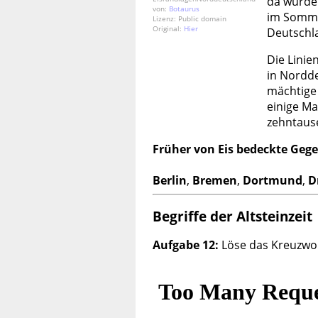
da wurden
von:
Botaurus
im Somme
Lizenz: Public domain
Original:
Hier
Deutschl
Die Linie
in Nordde
mächtige 
einige Ma
zehntaus
Früher von Eis bedeckte Geg
Berlin
,
Bremen
,
Dortmund
,
D
Begriffe der Altsteinzeit
Aufgabe 12:
Löse das Kreuzwor