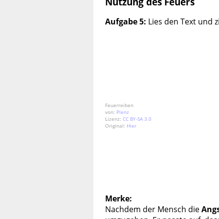
Nutzung des Feuers
Aufgabe 5:
Lies den Text und z
Feuerreiben
von:
Plenz
Lizenz:
CC BY-SA 3.0
Original:
Hier
Merke:
Nachdem der Mensch die
Ang