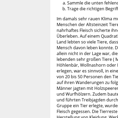
Sammle die unten fehlende
Trage die richtigen Begri
Im damals sehr rauen
Klima
mu
Menschen der Altsteinzeit
Tier
nahrhaftes
Fleisch
sicherte ih
Überleben. Auf einem Quadrat
Land lebten so viele Tiere, das
Mensch davon leben konnte. D
allein nicht in der Lage war, di
lebenden sehr großen Tiere (
Höhlenbär, Wollnashorn oder 
erlegen, war es sinnvoll, in ein
von 20 bis 50 Personen den Ti
auf ihren
Wanderungen
zu folg
Männer jagten mit
Holzspeere
und Wurfhölzern. Zudem baut
und führten Treibjagden durch
Gruppe ein Tier erlegte, wurd
Fleisch gegessen. Die Tierrest
Herstellung von
Kleidung
, Wer